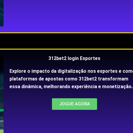
312bet2 login Esportes
Explore o impacto da digitalização nos esportes e co
plataformas de apostas como 312bet2 transformam
essa dinâmica, melhorando experiência e monetização.
JOGUE AGORA