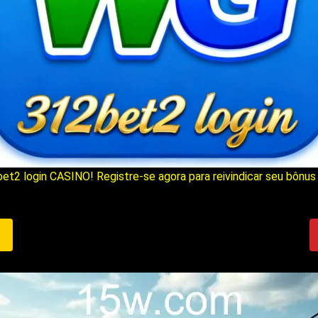
et2 login CASINO! Registre-se agora para reivindicar seu bônu