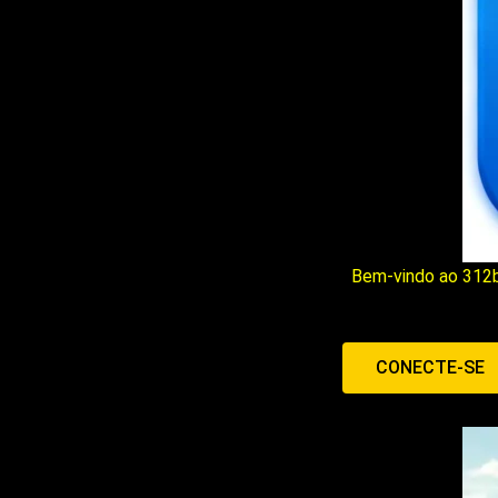
Bem-vindo ao 312b
CONECTE-SE