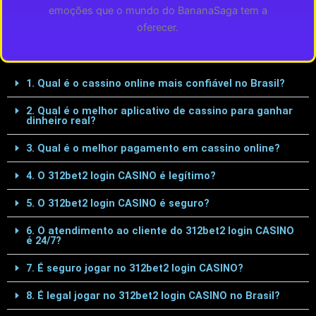
emoções que o mundo do BananaSaga tem a
oferecer.
1. Qual é o cassino online mais confiável no Brasil?
2. Qual é o melhor aplicativo de cassino para ganhar
dinheiro real?
3. Qual é o melhor pagamento em cassino online?
4. O 312bet2 login CASINO é legítimo?
5. O 312bet2 login CASINO é seguro?
6. O atendimento ao cliente do 312bet2 login CASINO
é 24/7?
7. É seguro jogar no 312bet2 login CASINO?
8. É legal jogar no 312bet2 login CASINO no Brasil?