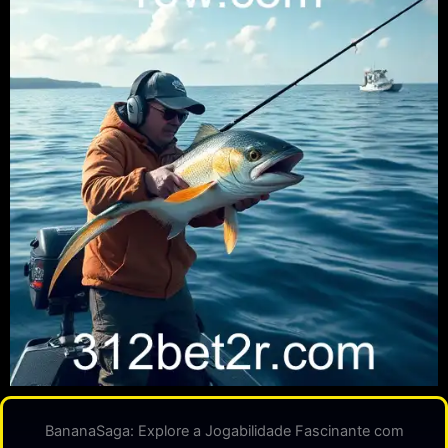
BananaSaga: Explore a Jogabilidade Fascinante com