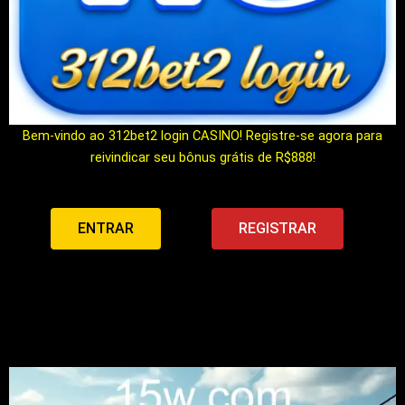
Bem-vindo ao 312bet2 login CASINO! Registre-se agora para
reivindicar seu bônus grátis de R$888!
ENTRAR
REGISTRAR