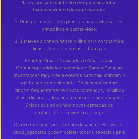
1. Explore cada canto do nível para encontrar
bananas escondidas e power-ups.
2. Pratique movimentos precisos para evitar cair em
armadilhas e perder vidas.
3. Junte-se a comunidades online para compartilhar
dicas e descobrir novas estratégias.
Eventos Atuais: Novidades e Atualizações
Com a popularidade crescente do BananaSaga, as
atualizações regulares e eventos sazonais mantêm o
jogo fresco e emocionante. Os desenvolvedores
lançam frequentemente novos conteúdos, incluindo
ilhas adicionais, desafios temáticos e personagens
únicos que adicionam novas camadas de
profundidade e diversão ao jogo.
Os eventos atuais incluem um desafio de Halloween,
onde jogadores podem coletar tokens especiais para