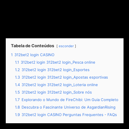
Tabela de Conteúdos
esconder
1
312bet2 login CASINO
1.1
312bet2 login 312bet2 login_Pesca online
1.2
312bet2 login 312bet2 login_Esportes
1.3
312bet2 login 312bet2 login_Apostas esportivas
1.4
312bet2 login 312bet2 login_Loteria online
1.5
312bet2 login 312bet2 login_Sobre nós
1.7
Explorando o Mundo de FireChibi: Um Guia Completo
1.8
Descubra o Fascinante Universo de AsgardianRising
1.9
312bet2 login CASINO Perguntas Frequentes - FAQs