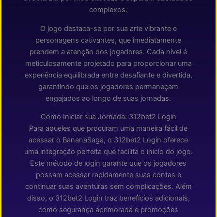
complexos.
O jogo destaca-se por sua arte vibrante e
personagens cativantes, que imediatamente
prendem a atenção dos jogadores. Cada nível é
meticulosamente projetado para proporcionar uma
experiência equilibrada entre desafiante e divertida,
garantindo que os jogadores permaneçam
engajados ao longo de suas jornadas.
Como Iniciar sua Jornada: 312bet2 Login
Para aqueles que procuram uma maneira fácil de
acessar o BananaSaga, o 312bet2 Login oferece
uma integração perfeita que facilita o início do jogo.
Este método de login garante que os jogadores
possam acessar rapidamente suas contas e
continuar suas aventuras sem complicações. Além
disso, o 312bet2 Login traz benefícios adicionais,
como segurança aprimorada e promoções