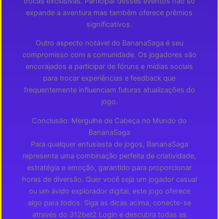
trocas exclusivas. Participar desses eventos não só
expande a aventura mas também oferece prêmios
significativos.
Outro aspecto notável do BananaSaga é seu
compromisso com a comunidade. Os jogadores são
encorajados a participar de fóruns e mídias sociais
para trocar experiências e feedback que
frequentemente influenciam futuras atualizações do
jogo.
Conclusão: Mergulhe de Cabeça no Mundo do
BananaSaga
Para qualquer entusiasta de jogos, BananaSaga
representa uma combinação perfeita de criatividade,
estratégia e emoção, garantido para proporcionar
horas de diversão. Quer você seja um jogador casual
ou um ávido explorador digital, este jogo oferece
algo para todos. Siga as dicas acima, conecte-se
através do 312bet2 Login e descubra todas as