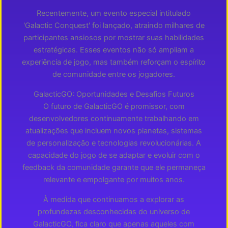
Recentemente, um evento especial intitulado
'Galactic Conquest' foi lançado, atraindo milhares de
participantes ansiosos por mostrar suas habilidades
estratégicas. Esses eventos não só ampliam a
experiência de jogo, mas também reforçam o espírito
de comunidade entre os jogadores.
GalacticGO: Oportunidades e Desafios Futuros
O futuro de GalacticGO é promissor, com
desenvolvedores continuamente trabalhando em
atualizações que incluem novos planetas, sistemas
de personalização e tecnologias revolucionárias. A
capacidade do jogo de se adaptar e evoluir com o
feedback da comunidade garante que ele permaneça
relevante e empolgante por muitos anos.
À medida que continuamos a explorar as
profundezas desconhecidas do universo de
GalacticGO, fica claro que apenas aqueles com