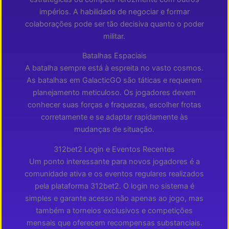
impérios. A habilidade de negociar e formar
colaborações pode ser tão decisiva quanto o poder
militar.
Batalhas Espaciais
A batalha sempre está à espreita no vasto cosmos.
As batalhas em GalacticGO são táticas e requerem
planejamento meticuloso. Os jogadores devem
conhecer suas forças e fraquezas, escolher frotas
corretamente e se adaptar rapidamente às
mudanças de situação.
312bet2 Login e Eventos Recentes
Um ponto interessante para novos jogadores é a
comunidade ativa e os eventos regulares realizados
pela plataforma 312bet2. O login no sistema é
simples e garante acesso não apenas ao jogo, mas
também a torneios exclusivos e competições
mensais que oferecem recompensas substanciais.