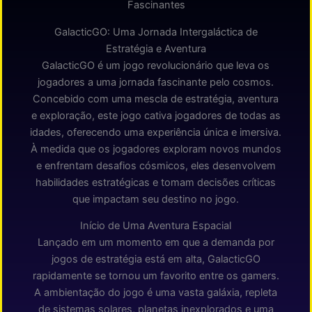
Fascinantes
GalacticGO: Uma Jornada Intergaláctica de
Estratégia e Aventura
GalacticGO é um jogo revolucionário que leva os
jogadores a uma jornada fascinante pelo cosmos.
Concebido com uma mescla de estratégia, aventura
e exploração, este jogo cativa jogadores de todas as
idades, oferecendo uma experiência única e imersiva.
À medida que os jogadores exploram novos mundos
e enfrentam desafios cósmicos, eles desenvolvem
habilidades estratégicas e tomam decisões críticas
que impactam seu destino no jogo.
Início de Uma Aventura Espacial
Lançado em um momento em que a demanda por
jogos de estratégia está em alta, GalacticGO
rapidamente se tornou um favorito entre os gamers.
A ambientação do jogo é uma vasta galáxia, repleta
de sistemas solares, planetas inexplorados e uma