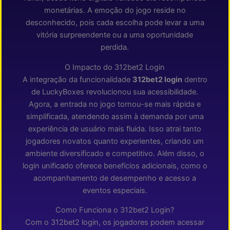
monetárias. A emoção do jogo reside no
desconhecido, pois cada escolha pode levar a uma
vitória surpreendente ou a uma oportunidade
perdida.
O Impacto do 312bet2 Login
A integração da funcionalidade
312bet2 login
dentro
de LuckyBoxes revolucionou sua acessibilidade.
Agora, a entrada no jogo tornou-se mais rápida e
simplificada, atendendo assim à demanda por uma
experiência de usuário mais fluida. Isso atrai tanto
jogadores novatos quanto experientes, criando um
ambiente diversificado e competitivo. Além disso, o
login unificado oferece benefícios adicionais, como o
acompanhamento de desempenho e acesso a
eventos especiais.
Como Funciona o 312bet2 Login?
Com o 312bet2 login, os jogadores podem acessar