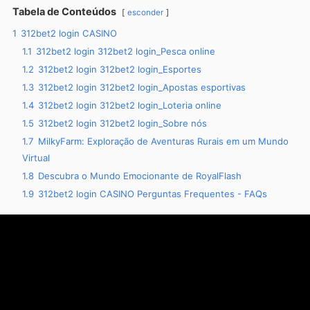
Tabela de Conteúdos
esconder
1
312bet2 login CASINO
1.1
312bet2 login 312bet2 login_Pesca online
1.2
312bet2 login 312bet2 login_Esportes
1.3
312bet2 login 312bet2 login_Apostas esportivas
1.4
312bet2 login 312bet2 login_Loteria online
1.5
312bet2 login 312bet2 login_Sobre nós
1.7
MilkyFarm: Exploração de Aventuras Rurais em um Mundo
Virtual
1.8
Descubra o Mundo Emocionante de RoyalFlash
1.9
312bet2 login CASINO Perguntas Frequentes - FAQs