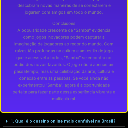
descubram novas maneiras de se conectarem e
jogarem com amigos em todo o mundo.
Conclusões
A popularidade crescente de "Samba" evidencia
como jogos inovadores podem capturar a
imaginação de jogadores ao redor do mundo. Com
raízes tão profundas na cultura e um estilo de jogo
que é acessível a todos, "Samba" se encontra no
pódio dos novos favoritos. O jogo não é apenas um
passatempo, mas uma celebração da arte, cultura e
conexão entre as pessoas. Se você ainda não
experimentou "Samba", agora é a oportunidade
perfeita para fazer parte dessa experiência vibrante e
multicultural.
1. Qual é o cassino online mais confiável no Brasil?