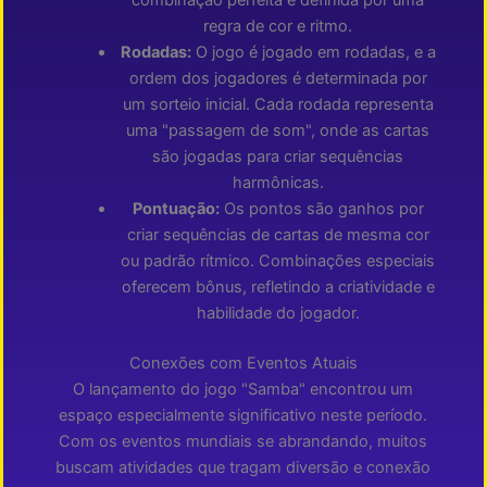
combinação perfeita é definida por uma
regra de cor e ritmo.
Rodadas:
O jogo é jogado em rodadas, e a
ordem dos jogadores é determinada por
um sorteio inicial. Cada rodada representa
uma "passagem de som", onde as cartas
são jogadas para criar sequências
harmônicas.
Pontuação:
Os pontos são ganhos por
criar sequências de cartas de mesma cor
ou padrão rítmico. Combinações especiais
oferecem bônus, refletindo a criatividade e
habilidade do jogador.
Conexões com Eventos Atuais
O lançamento do jogo "Samba" encontrou um
espaço especialmente significativo neste período.
Com os eventos mundiais se abrandando, muitos
buscam atividades que tragam diversão e conexão